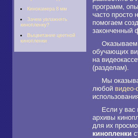
программ, оп
Кинокамера 8 мм
часто просто 
Зачем увлажнять
помогаем созд
кинопленку?
законченный 
Выцветание цветной
кинопленки
Оказываем по
обучающих ви
на видеокассе
(разделам).
Мы оказывае
любой
видео-
использования
Если у вас
архивы кинопл
для их просмо
кинопленки
с