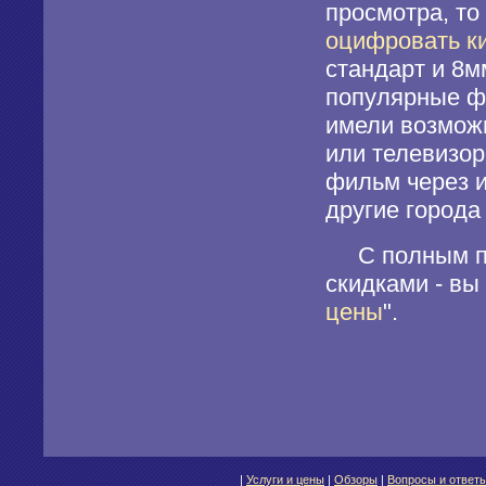
просмотра, то
оцифровать к
стандарт и 8м
популярные ф
имели возможн
или телевизор
фильм через и
другие города 
С полным пер
скидками - вы
цены
".
|
Услуги и цены
|
Обзоры
|
Вопросы и ответ