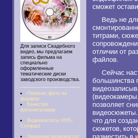
сможет остави
Ведь не для к
смонтированн
титрами, сюж
сопровождение
Для записи Свадебного
отличии от ра
видео, мы предлагаем
запись фильма на
файлов.
специально
оформленные
Сейчас нас
тематические диски
заводского производства.
большинства 
видеозаписыв
Перенос фото на
(видеокамеры,
фарфор
позволяет сн
Качество
фотонегативов
видеосюжеты. 
что для созда
Видеокассеты VHS-
Compact
сюжетов, кото
разместить в и
Хранение видеокассет