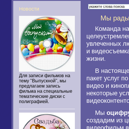
Новости
Мы рады, ч
Команда на
целеустремле
увлеченных лю
и видеосъемка
жизни.
В настоящее
Для записи фильмов на
пакет услуг п
тему "Выпускной", мы
видео и киноп
предлагаем запись
фильма на специальные
некоторые ус
тематические диски с
видеоконтент
полиграфией.
Мы
оцифр
создадим из 
видеофильм в